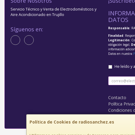
Sobre Nosotros
¡Suscríbet
Servicio Técnico y Venta de Electrodomésticos y
INFORMA
Aire Acondicionado en Trujillo
DATOS
Síguenos en:
Responsable
: R
Finalidad
: Respon
Legitimación
: C
obligación legal;
De
información adicio
Datos en nuestra
P
He leído y 
Contacto
Política Priva
Condiciones 
¿Quienes So
Política de Cookies de radiosanchez.es