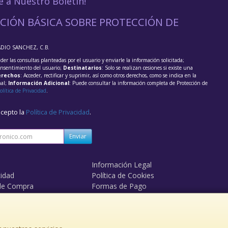
e a Nuestro Boletín!
CIÓN BÁSICA SOBRE PROTECCIÓN DE
ADIO SANCHEZ, C.B.
der las consultas planteadas por el usuario y enviarle la información solicitada;
onsentimiento del usuario;
Destinatarios
: Solo se realizan cesiones si existe una
rechos
: Acceder, rectificar y suprimir, así como otros derechos, como se indica en la
nal;
Información Adicional
: Puede consultar la información completa de Protección de
olítica de Privacidad
.
acepto la
Política de Privacidad
.
Enviar
Información Legal
cidad
Política de Cookies
de Compra
Formas de Pago
mos?