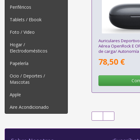
Periféricos
Tablets / Ebook
Foto / Video
Auriculares Deportiv
Hogar /
Aérea OpenRock E O
Electrodomésticos
de carga/ Autonomía
78,50 €
Papelería
Ocio / Deportes /
Com
Mascotas
Apple
Aire Acondicionado