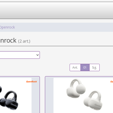
Openrock
enrock
(2 art.)
Ant.
01
Sig.